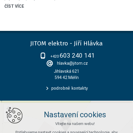
ČÍST VÍCE
JITOM elektro - Jiří Hlávka
603 240 141
+420
hlavka@jitom.cz
Jihlavská 621
594 42 Měřín
podrobné kontakty
+
Nastavení cookies
−
Vítejte na našem webu!
Potřebujeme nastavit cookies a související technologie, aby