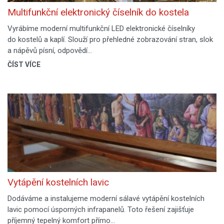
Multifunkční elektronický číselník do kostela
Vyrábíme moderní multifunkční LED elektronické číselníky
do kostelů a kaplí. Slouží pro přehledné zobrazování stran, slok
a nápěvů písní, odpovědí…
ČÍST VÍCE
Vytápění kostelních lavic
Dodáváme a instalujeme moderní sálavé vytápění kostelních
lavic pomocí úsporných infrapanelů. Toto řešení zajišťuje
příjemný tepelný komfort přímo…