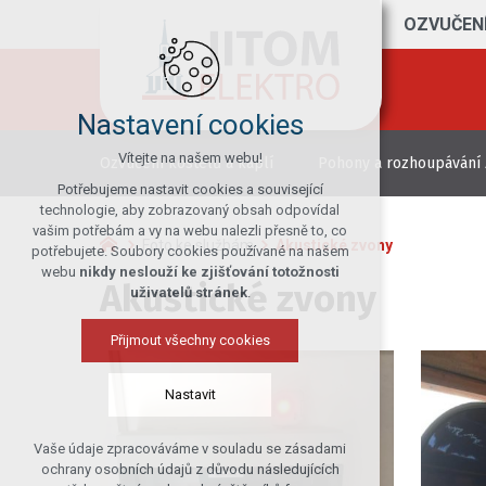
OZVUČENÍ
Nastavení cookies
Vítejte na našem webu!
Ozvučení kostelů a kaplí
Pohony a rozhoupávání
Potřebujeme nastavit cookies a související
technologie, aby zobrazovaný obsah odpovídal
vašim potřebám a vy na webu nalezli přesně to, co
Foto ke službám
Akustické zvony
potřebujete. Soubory cookies používané na našem
webu
nikdy neslouží ke zjišťování totožnosti
Akustické zvony
uživatelů stránek
.
Přijmout všechny cookies
Nastavit
Vaše údaje zpracováváme v souladu se zásadami
Technická cookies
ochrany osobních údajů z důvodu následujících
nutná pro provozování webu