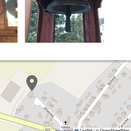
Leaflet
|
© OpenStreetMap