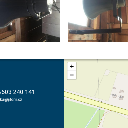
+
−
603 240 141
0
vka@jitom.cz