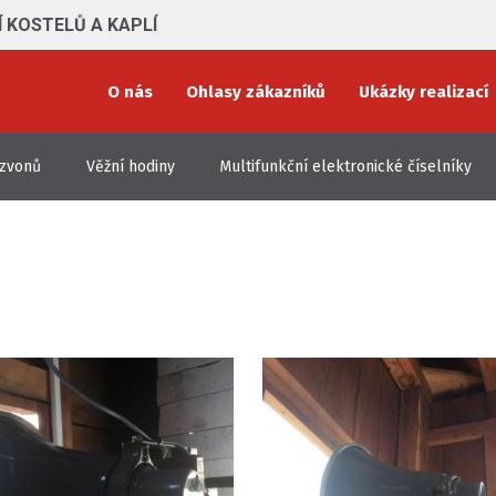
 KOSTELŮ A KAPLÍ
O nás
Ohlasy zákazníků
Ukázky realizací
 zvonů
Věžní hodiny
Multifunkční elektronické číselníky