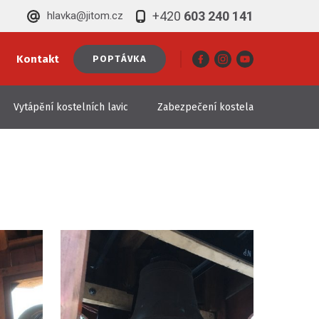
+420
603 240 141
hlavka@jitom.cz
Kontakt
POPTÁVKA
Vytápění kostelních lavic
Zabezpečení kostela