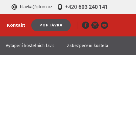
+420
603 240 141
hlavka@jitom.cz
Kontakt
POPTÁVKA
Vytápění kostelních lavic
Zabezpečení kostela