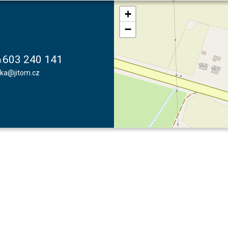
+
−
603 240 141
0
vka@jitom.cz