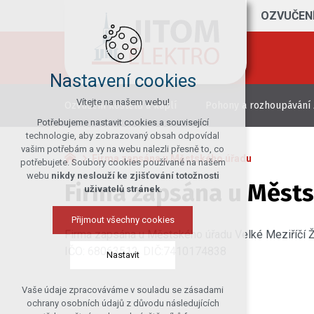
OZVUČENÍ
Nastavení cookies
Vítejte na našem webu!
Ozvučení kostelů a kaplí
Pohony a rozhoupávání
Potřebujeme nastavit cookies a související
technologie, aby zobrazovaný obsah odpovídal
vašim potřebám a vy na webu nalezli přesně to, co
Firma zapsána u Městského úřadu
potřebujete. Soubory cookies používané na našem
webu
nikdy neslouží ke zjišťování totožnosti
Firma zapsána u Měst
uživatelů stránek
.
Přijmout všechny cookies
Firma zapsána u Městského úřadu Velké Meziříčí
IČO: 68063512, DIČ:7410174838
Nastavit
Vaše údaje zpracováváme v souladu se zásadami
Technická cookies
ochrany osobních údajů z důvodu následujících
nutná pro provozování webu