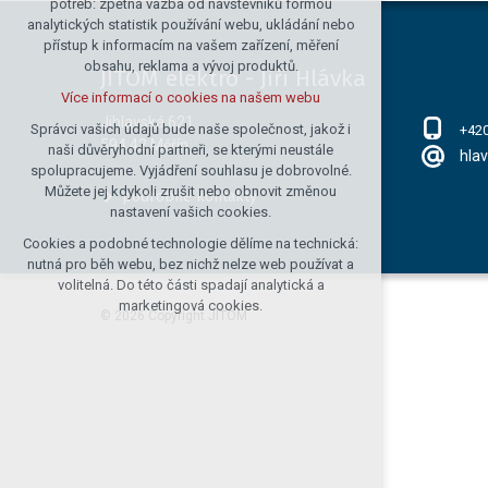
potřeb: zpětná vazba od návštěvníků formou
analytických statistik používání webu, ukládání nebo
udržení kontextu stránek (session):
přístup k informacím na vašem zařízení, měření
případná přihlášení, volby jazyka, apod.
obsahu, reklama a vývoj produktů.
JITOM elektro - Jiří Hlávka
Volitelná cookies
Více informací o cookies na našem webu
analytická pro anonymizované
Jihlavská 621
vyhodnocení návštěvnosti
Správci vašich údajů bude naše společnost, jakož i
+42
594 42 Měřín
naši důvěryhodní partneři, se kterými neustále
marketingová cookies (Google)
hla
spolupracujeme. Vyjádření souhlasu je dobrovolné.
Více informací o cookies na našem webu
Můžete jej kdykoli zrušit nebo obnovit změnou
podrobné kontakty
nastavení vašich cookies.
Cookies a podobné technologie dělíme na technická:
Přijmout všechny cookies
nutná pro běh webu, bez nichž nelze web používat a
volitelná. Do této části spadají analytická a
Odmítnout vše
marketingová cookies.
© 2026 Copyright JITOM