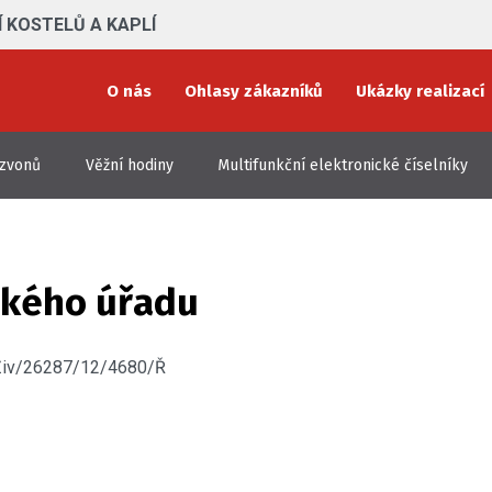
 KOSTELŮ A KAPLÍ
O nás
Ohlasy zákazníků
Ukázky realizací
 zvonů
Věžní hodiny
Multifunkční elektronické číselníky
ského úřadu
 Živ/26287/12/4680/Ř