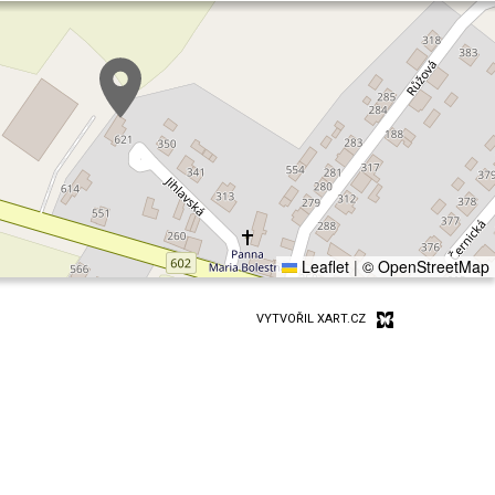
Leaflet
|
© OpenStreetMap
VYTVOŘIL XART.CZ